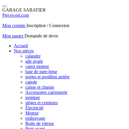
GARAGE SABATIER
Pieces-p4.com
Mon compte
Inscription / Connexion
Mon panier
Demande de devis
Accueil
Nos pièces
calandre
aile avant
capot moteur
baie de pare-brise
portes et portillon arrière
capote
caisse et chassis
Accessoires carrosserie
peinture
sièges et ceintures
Électricité
Moteur
embrayage
Boite de vitesse
Pont avant