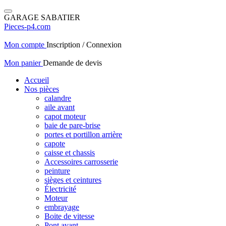
GARAGE SABATIER
Pieces-p4.com
Mon compte
Inscription / Connexion
Mon panier
Demande de devis
Accueil
Nos pièces
calandre
aile avant
capot moteur
baie de pare-brise
portes et portillon arrière
capote
caisse et chassis
Accessoires carrosserie
peinture
sièges et ceintures
Électricité
Moteur
embrayage
Boite de vitesse
Pont avant