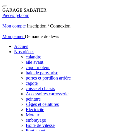
GARAGE SABATIER
Pieces-p4.com
Mon compte
Inscription / Connexion
Mon panier
Demande de devis
Accueil
Nos pièces
calandre
aile avant
capot moteur
baie de pare-brise
portes et portillon arrière
capote
caisse et chassis
Accessoires carrosserie
peinture
sièges et ceintures
Électricité
Moteur
embrayage
Boite de vitesse
Pont avant