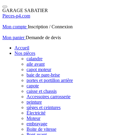
GARAGE SABATIER
Pieces-p4.com
Mon compte
Inscription / Connexion
Mon panier
Demande de devis
Accueil
Nos pièces
calandre
aile avant
capot moteur
baie de pare-brise
portes et portillon arrière
capote
caisse et chassis
Accessoires carrosserie
peinture
sièges et ceintures
Électricité
Moteur
embrayage
Boite de vitesse
Pont avant