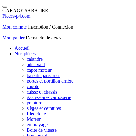
GARAGE SABATIER
Pieces-p4.com
Mon compte
Inscription / Connexion
Mon panier
Demande de devis
Accueil
Nos pièces
calandre
aile avant
capot moteur
baie de pare-brise
portes et portillon arrière
capote
caisse et chassis
Accessoires carrosserie
peinture
sièges et ceintures
Électricité
Moteur
embrayage
Boite de vitesse
Pont avant