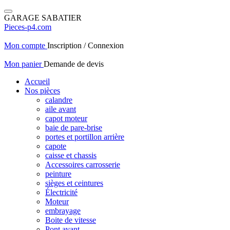
GARAGE SABATIER
Pieces-p4.com
Mon compte
Inscription / Connexion
Mon panier
Demande de devis
Accueil
Nos pièces
calandre
aile avant
capot moteur
baie de pare-brise
portes et portillon arrière
capote
caisse et chassis
Accessoires carrosserie
peinture
sièges et ceintures
Électricité
Moteur
embrayage
Boite de vitesse
Pont avant