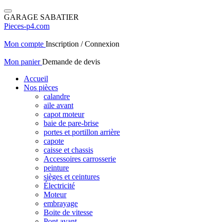
GARAGE SABATIER
Pieces-p4.com
Mon compte
Inscription / Connexion
Mon panier
Demande de devis
Accueil
Nos pièces
calandre
aile avant
capot moteur
baie de pare-brise
portes et portillon arrière
capote
caisse et chassis
Accessoires carrosserie
peinture
sièges et ceintures
Électricité
Moteur
embrayage
Boite de vitesse
Pont avant