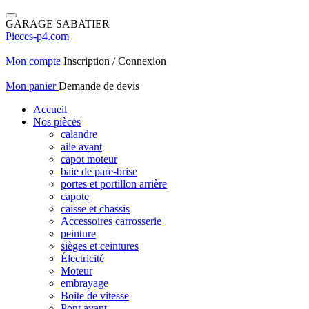
GARAGE SABATIER
Pieces-p4.com
Mon compte
Inscription / Connexion
Mon panier
Demande de devis
Accueil
Nos pièces
calandre
aile avant
capot moteur
baie de pare-brise
portes et portillon arrière
capote
caisse et chassis
Accessoires carrosserie
peinture
sièges et ceintures
Électricité
Moteur
embrayage
Boite de vitesse
Pont avant