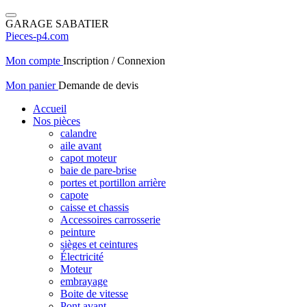
GARAGE SABATIER
Pieces-p4.com
Mon compte
Inscription / Connexion
Mon panier
Demande de devis
Accueil
Nos pièces
calandre
aile avant
capot moteur
baie de pare-brise
portes et portillon arrière
capote
caisse et chassis
Accessoires carrosserie
peinture
sièges et ceintures
Électricité
Moteur
embrayage
Boite de vitesse
Pont avant