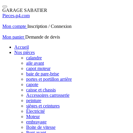
GARAGE SABATIER
Pieces-p4.com
Mon compte
Inscription / Connexion
Mon panier
Demande de devis
Accueil
Nos pièces
calandre
aile avant
capot moteur
baie de pare-brise
portes et portillon arrière
capote
caisse et chassis
Accessoires carrosserie
peinture
sièges et ceintures
Électricité
Moteur
embrayage
Boite de vitesse
Pont avant