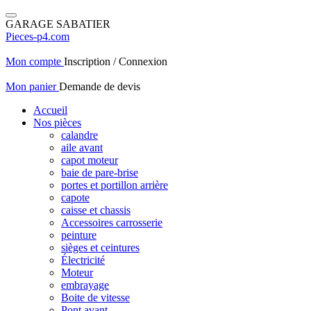
GARAGE SABATIER
Pieces-p4.com
Mon compte
Inscription / Connexion
Mon panier
Demande de devis
Accueil
Nos pièces
calandre
aile avant
capot moteur
baie de pare-brise
portes et portillon arrière
capote
caisse et chassis
Accessoires carrosserie
peinture
sièges et ceintures
Électricité
Moteur
embrayage
Boite de vitesse
Pont avant