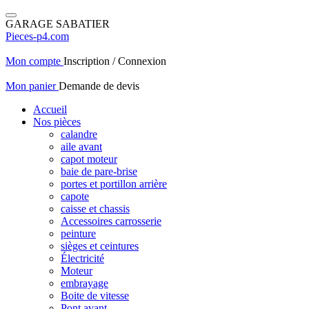
GARAGE SABATIER
Pieces-p4.com
Mon compte
Inscription / Connexion
Mon panier
Demande de devis
Accueil
Nos pièces
calandre
aile avant
capot moteur
baie de pare-brise
portes et portillon arrière
capote
caisse et chassis
Accessoires carrosserie
peinture
sièges et ceintures
Électricité
Moteur
embrayage
Boite de vitesse
Pont avant