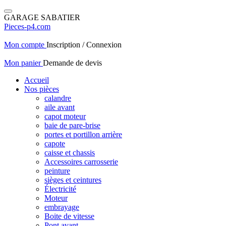
GARAGE SABATIER
Pieces-p4.com
Mon compte
Inscription / Connexion
Mon panier
Demande de devis
Accueil
Nos pièces
calandre
aile avant
capot moteur
baie de pare-brise
portes et portillon arrière
capote
caisse et chassis
Accessoires carrosserie
peinture
sièges et ceintures
Électricité
Moteur
embrayage
Boite de vitesse
Pont avant