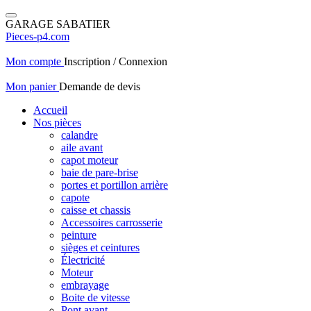
GARAGE SABATIER
Pieces-p4.com
Mon compte
Inscription / Connexion
Mon panier
Demande de devis
Accueil
Nos pièces
calandre
aile avant
capot moteur
baie de pare-brise
portes et portillon arrière
capote
caisse et chassis
Accessoires carrosserie
peinture
sièges et ceintures
Électricité
Moteur
embrayage
Boite de vitesse
Pont avant