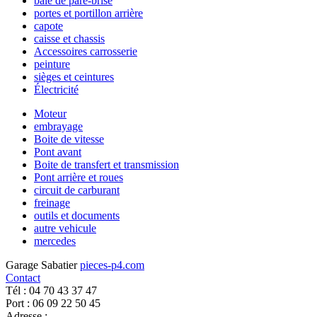
baie de pare-brise
portes et portillon arrière
capote
caisse et chassis
Accessoires carrosserie
peinture
sièges et ceintures
Électricité
Moteur
embrayage
Boite de vitesse
Pont avant
Boite de transfert et transmission
Pont arrière et roues
circuit de carburant
freinage
outils et documents
autre vehicule
mercedes
Garage Sabatier
pieces-p4.com
Contact
Tél : 04 70 43 37 47
Port : 06 09 22 50 45
Adresse :