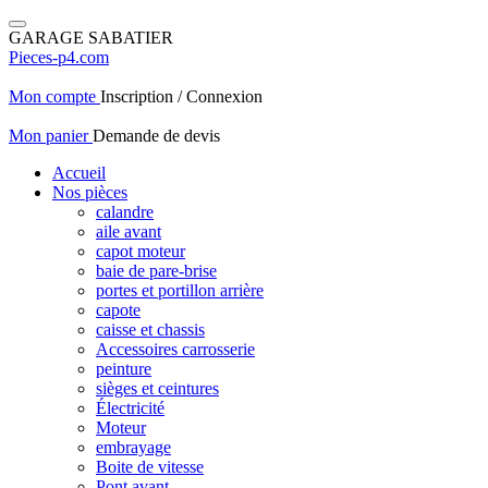
GARAGE SABATIER
Pieces-p4.com
Mon compte
Inscription / Connexion
Mon panier
Demande de devis
Accueil
Nos pièces
calandre
aile avant
capot moteur
baie de pare-brise
portes et portillon arrière
capote
caisse et chassis
Accessoires carrosserie
peinture
sièges et ceintures
Électricité
Moteur
embrayage
Boite de vitesse
Pont avant