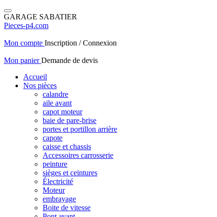
GARAGE SABATIER
Pieces-p4.com
Mon compte
Inscription / Connexion
Mon panier
Demande de devis
Accueil
Nos pièces
calandre
aile avant
capot moteur
baie de pare-brise
portes et portillon arrière
capote
caisse et chassis
Accessoires carrosserie
peinture
sièges et ceintures
Électricité
Moteur
embrayage
Boite de vitesse
Pont avant