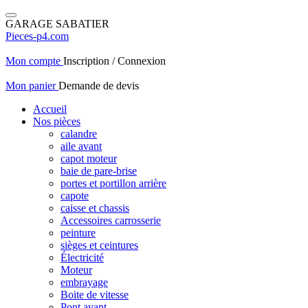
GARAGE SABATIER
Pieces-p4.com
Mon compte
Inscription / Connexion
Mon panier
Demande de devis
Accueil
Nos pièces
calandre
aile avant
capot moteur
baie de pare-brise
portes et portillon arrière
capote
caisse et chassis
Accessoires carrosserie
peinture
sièges et ceintures
Électricité
Moteur
embrayage
Boite de vitesse
Pont avant