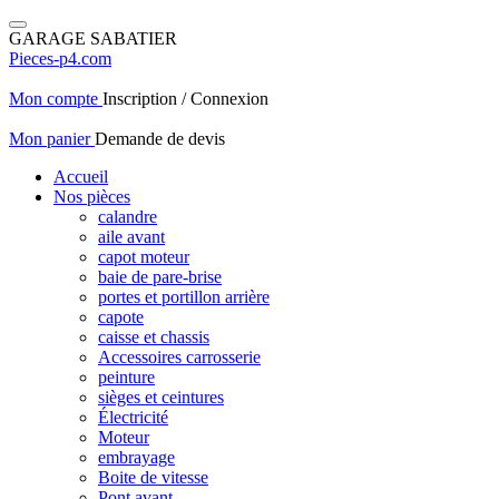
GARAGE SABATIER
Pieces-p4.com
Mon compte
Inscription / Connexion
Mon panier
Demande de devis
Accueil
Nos pièces
calandre
aile avant
capot moteur
baie de pare-brise
portes et portillon arrière
capote
caisse et chassis
Accessoires carrosserie
peinture
sièges et ceintures
Électricité
Moteur
embrayage
Boite de vitesse
Pont avant