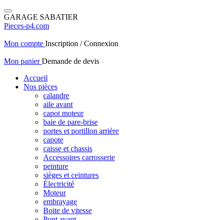
GARAGE SABATIER
Pieces-p4.com
Mon compte
Inscription / Connexion
Mon panier
Demande de devis
Accueil
Nos pièces
calandre
aile avant
capot moteur
baie de pare-brise
portes et portillon arrière
capote
caisse et chassis
Accessoires carrosserie
peinture
sièges et ceintures
Électricité
Moteur
embrayage
Boite de vitesse
Pont avant