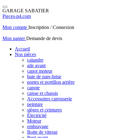
GARAGE SABATIER
Pieces-p4.com
Mon compte
Inscription / Connexion
Mon panier
Demande de devis
Accueil
Nos pièces
calandre
aile avant
capot moteur
baie de pare-brise
portes et portillon arrière
capote
caisse et chassis
Accessoires carrosserie
peinture
sièges et ceintures
Électricité
Moteur
embrayage
Boite de vitesse
Pont avant