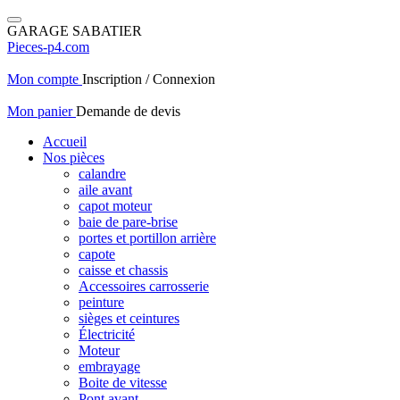
GARAGE SABATIER
Pieces-p4.com
Mon compte
Inscription / Connexion
Mon panier
Demande de devis
Accueil
Nos pièces
calandre
aile avant
capot moteur
baie de pare-brise
portes et portillon arrière
capote
caisse et chassis
Accessoires carrosserie
peinture
sièges et ceintures
Électricité
Moteur
embrayage
Boite de vitesse
Pont avant