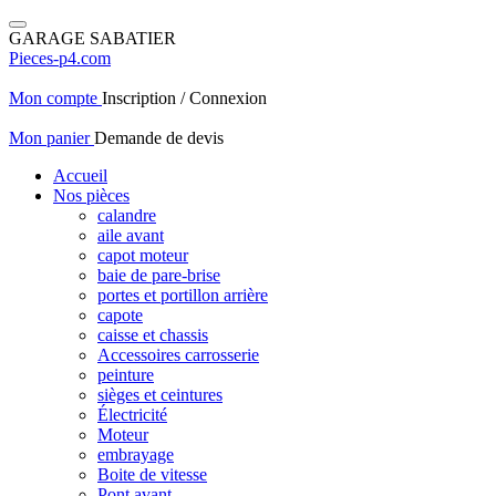
GARAGE SABATIER
Pieces-p4.com
Mon compte
Inscription / Connexion
Mon panier
Demande de devis
Accueil
Nos pièces
calandre
aile avant
capot moteur
baie de pare-brise
portes et portillon arrière
capote
caisse et chassis
Accessoires carrosserie
peinture
sièges et ceintures
Électricité
Moteur
embrayage
Boite de vitesse
Pont avant