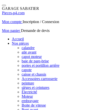
GARAGE SABATIER
Pieces-p4.com
Mon compte
Inscription / Connexion
Mon panier
Demande de devis
Accueil
Nos pièces
calandre
aile avant
capot moteur
baie de pare-brise
portes et portillon arrière
capote
caisse et chassis
Accessoires carrosserie
peinture
sièges et ceintures
Électricité
Moteur
embrayage
Boite de vitesse
Pont avant