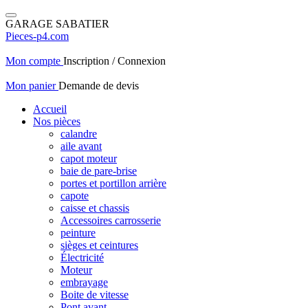
GARAGE SABATIER
Pieces-p4.com
Mon compte
Inscription / Connexion
Mon panier
Demande de devis
Accueil
Nos pièces
calandre
aile avant
capot moteur
baie de pare-brise
portes et portillon arrière
capote
caisse et chassis
Accessoires carrosserie
peinture
sièges et ceintures
Électricité
Moteur
embrayage
Boite de vitesse
Pont avant