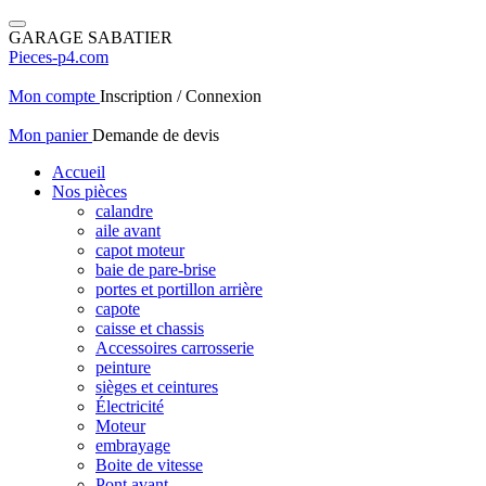
GARAGE SABATIER
Pieces-p4.com
Mon compte
Inscription / Connexion
Mon panier
Demande de devis
Accueil
Nos pièces
calandre
aile avant
capot moteur
baie de pare-brise
portes et portillon arrière
capote
caisse et chassis
Accessoires carrosserie
peinture
sièges et ceintures
Électricité
Moteur
embrayage
Boite de vitesse
Pont avant