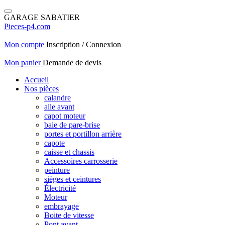
GARAGE SABATIER
Pieces-p4.com
Mon compte
Inscription / Connexion
Mon panier
Demande de devis
Accueil
Nos pièces
calandre
aile avant
capot moteur
baie de pare-brise
portes et portillon arrière
capote
caisse et chassis
Accessoires carrosserie
peinture
sièges et ceintures
Électricité
Moteur
embrayage
Boite de vitesse
Pont avant