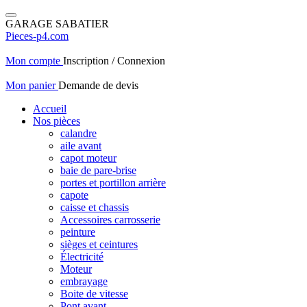
GARAGE SABATIER
Pieces-p4.com
Mon compte
Inscription / Connexion
Mon panier
Demande de devis
Accueil
Nos pièces
calandre
aile avant
capot moteur
baie de pare-brise
portes et portillon arrière
capote
caisse et chassis
Accessoires carrosserie
peinture
sièges et ceintures
Électricité
Moteur
embrayage
Boite de vitesse
Pont avant