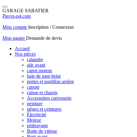
GARAGE SABATIER
Pieces-p4.com
Mon compte
Inscription / Connexion
Mon panier
Demande de devis
Accueil
Nos pièces
calandre
aile avant
capot moteur
baie de pare-brise
portes et portillon arrière
capote
caisse et chassis
Accessoires carrosserie
peinture
sièges et ceintures
Électricité
Moteur
embrayage
Boite de vitesse
Pont avant