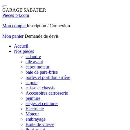
GARAGE SABATIER
Pieces-p4.com
Mon compte
Inscription / Connexion
Mon panier
Demande de devis
Accueil
Nos pièces
calandre
aile avant
capot moteur
baie de pare-brise
portes et portillon arrière
capote
caisse et chassis
Accessoires carrosserie
peinture
sièges et ceintures
Électricité
Moteur
embrayage
Boite de vitesse
Pont avant