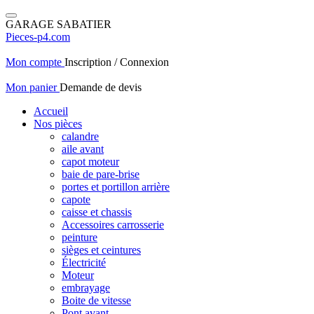
GARAGE SABATIER
Pieces-p4.com
Mon compte
Inscription / Connexion
Mon panier
Demande de devis
Accueil
Nos pièces
calandre
aile avant
capot moteur
baie de pare-brise
portes et portillon arrière
capote
caisse et chassis
Accessoires carrosserie
peinture
sièges et ceintures
Électricité
Moteur
embrayage
Boite de vitesse
Pont avant