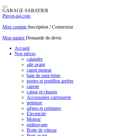
GARAGE SABATIER
Pieces-p4.com
Mon compte
Inscription / Connexion
Mon panier
Demande de devis
Accueil
Nos pièces
calandre
aile avant
capot moteur
baie de pare-brise
portes et portillon arrière
capote
caisse et chassis
Accessoires carrosserie
peinture
sièges et ceintures
Électricité
Moteur
embrayage
Boite de vitesse
Pont avant